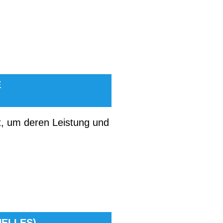
E
t, um deren Leistung und
UELLES)