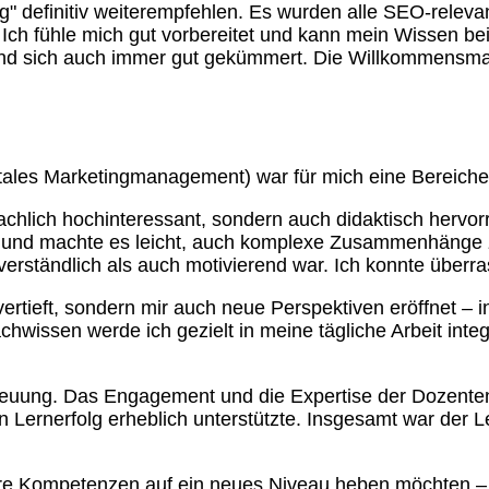
 definitiv weiterempfehlen. Es wurden alle SEO-releva
ch fühle mich gut vorbereitet und kann mein Wissen bei 
et und sich auch immer gut gekümmert. Die Willkommens
tales Marketingmanagement) war für mich eine Bereiche
fachlich hochinteressant, sondern auch didaktisch hervor
 und machte es leicht, auch komplexe Zusammenhänge zu
verständlich als auch motivierend war. Ich konnte über
rtieft, sondern mir auch neue Perspektiven eröffnet – i
hwissen werde ich gezielt in meine tägliche Arbeit inte
uung. Das Engagement und die Expertise der Dozenten wa
en Lernerfolg erheblich unterstützte. Insgesamt war der 
re Kompetenzen auf ein neues Niveau heben möchten – p