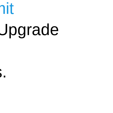
it
Upgrade
.